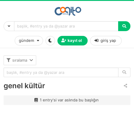
gündem
kayıt ol
giriş yap
sıralama
genel kültür
1 entry'si var aslında bu başlığın