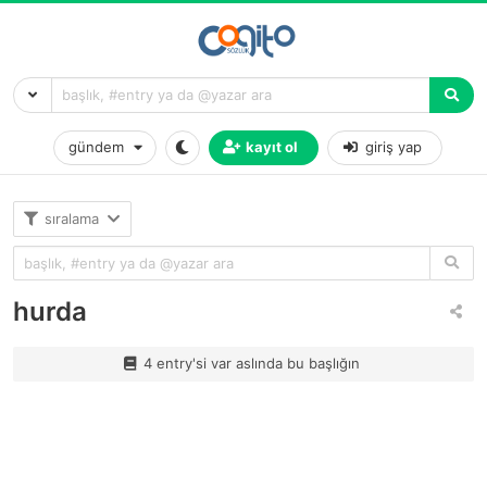
gündem
kayıt ol
giriş yap
sıralama
hurda
4 entry'si var aslında bu başlığın