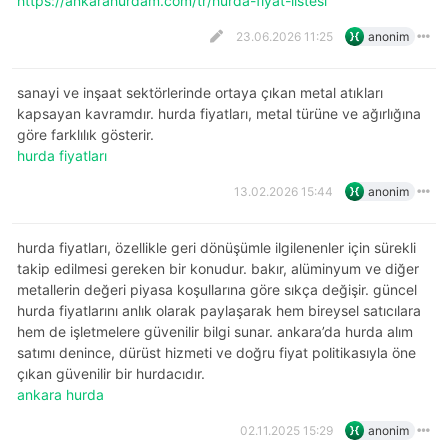
https://ankarahurdam.com/tr/hurda-fiyat-listesi
23.06.2026 11:25
anonim
sanayi ve inşaat sektörlerinde ortaya çıkan metal atıkları
kapsayan kavramdır. hurda fiyatları, metal türüne ve ağırlığına
göre farklılık gösterir.
hurda fiyatları
13.02.2026 15:44
anonim
hurda fiyatları, özellikle geri dönüşümle ilgilenenler için sürekli
takip edilmesi gereken bir konudur. bakır, alüminyum ve diğer
metallerin değeri piyasa koşullarına göre sıkça değişir. güncel
hurda fiyatlarını anlık olarak paylaşarak hem bireysel satıcılara
hem de işletmelere güvenilir bilgi sunar. ankara’da hurda alım
satımı denince, dürüst hizmeti ve doğru fiyat politikasıyla öne
çıkan güvenilir bir hurdacıdır.
ankara hurda
02.11.2025 15:29
anonim