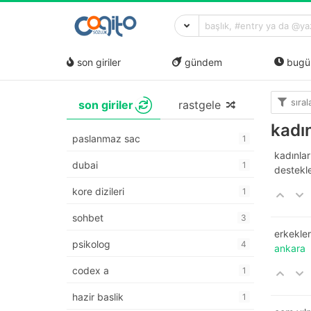
son giriler
gündem
bugü
sıra
son giriler
rastgele
kadı
paslanmaz sac
1
kadınlar
dubai
1
destekle
kore dizileri
1
sohbet
3
erkekler
psikolog
4
ankara
codex a
1
hazir baslik
1