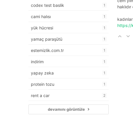
cem yılm
codex test baslik
1
haklıdır
cami halısı
1
kadınlar
https:/
yük hücresi
1
yamaç paraşütü
1
estemizlik.com.tr
1
indirim
1
yapay zeka
1
protein tozu
1
rent a car
2
devamını görüntüle