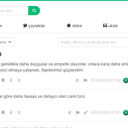
n
çaylaklar
debe
ukde
lama
n
 genellikle daha duygusal ve empatik oluyorlar. onlara karşı daha anla
yici olmaya çalışmak, ilişkilerimizi güçlendirir.
23.06.2026 07:39
e göre daha hassas ve detaycı olan canlı türü
.
06.04.2024 21:57