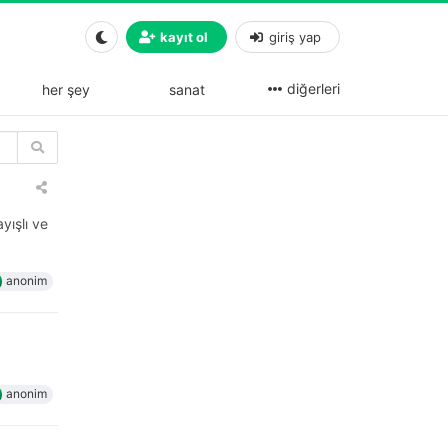
kayıt ol
giriş yap
diğerleri
her şey
sanat
yışlı ve
anonim
anonim