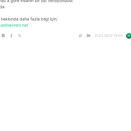
az'a göre insanın bir üst versiyonudur.
 da.
 hakkında daha fazla bilgi için;
/kadinevreni.net
21.03.2022 19:05