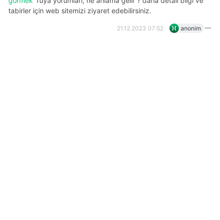
görmek
rüya yorumları, ne anlama gelir ? daha detalı bilgi ve
tabirler için web sitemizi ziyaret edebilirsiniz.
21.12.2023 07:52
anonim