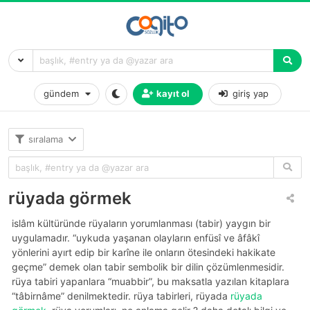
gündem
kayıt ol
giriş yap
sıralama
rüyada görmek
i̇slâm kültüründe rüyaların yorumlanması (tabir) yaygın bir
uygulamadır. “uykuda yaşanan olayların enfüsî ve âfâkî
yönlerini ayırt edip bir karîne ile onların ötesindeki hakikate
geçme” demek olan tabir sembolik bir dilin çözümlenmesidir.
rüya tabiri yapanlara “muabbir”, bu maksatla yazılan kitaplara
“tâbirnâme” denilmektedir. rüya tabirleri, rüyada
rüyada