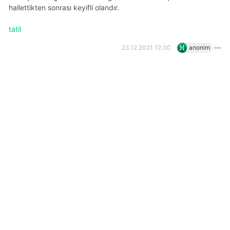
hallettikten sonrası keyifli olandır.
tatil
23.12.2021 12:30
anonim