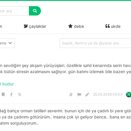
n
çaylaklar
debe
ukde
lama
en sevdiğim şey akşam yürüyüşleri. özellikle sahil kenarında serin ha
 bütün stresin azalmasını sağlıyor. gün batımı izlemek bile bazen yet
il budur
25.05.2026 05:03
ağ bahçe orman tatilleri severim. bunun için de ya çadırlı bi yere gid
m ya da çadırımı götürürüm.. insana çok iyi geliyor bence.. bana en az
atımı sorguluyorum..