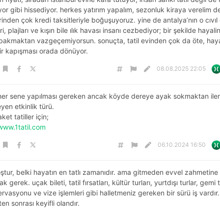
ıyor gibi hissediyor. herkes yatırım yapalım, sezonluk kiraya verelim d
irinden çok kredi taksitleriyle boğuşuyoruz. yine de antalya’nın o cıvıl c
i, plajları ve kışın bile ılık havası insanı cezbediyor; bir şekilde hayali
 bakmaktan vazgeçemiyorsun. sonuçta, tatil evinden çok da öte, haya
bir kapışması orada dönüyor.
08.08.2025 22:05
er sene yapılması gereken ancak köyde dereye ayak sokmaktan iler
yen etkinlik türü.
et tatiller için;
/www.1tatil.com
06.10.2024 16:50
hoştur, belki hayatın en tatlı zamanıdır. ama gitmeden evvel zahmetine
 gerek. uçak bileti, tatil fırsatları, kültür turları, yurtdışı turlar, gemi t
ervasyonu ve vize işlemleri gibi halletmeniz gereken bir sürü iş vardır.
ten sonrası keyifli olandır.