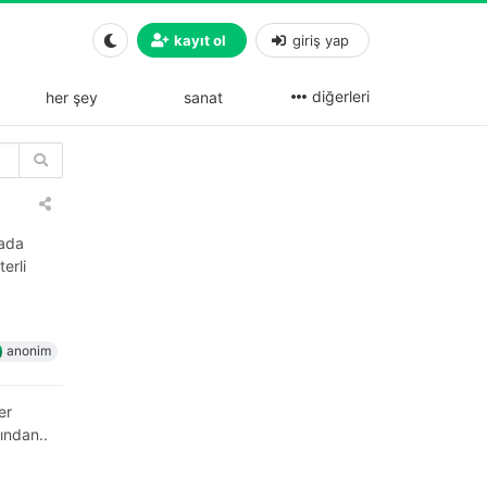
kayıt ol
giriş yap
diğerleri
her şey
sanat
vada
erli
anonim
er
ından..