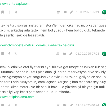
/www.rentayapi.com
18.09.2025 07:21
 tekne turu sonrası instagram story’lerinden çıkamadım, o kadar güze
çıktı ki. arkadaşlarla gittik, hem bol yüzdük hem bol güldük. teknede 
 şaşırtıcı şekilde lezzetliydi.
/www.olympostekneturu.com/suluada-tekne-turu
08.09.2025 07:28
, uçak biletini ve otel fiyatlarını aynı hizaya getirmeye çalışırken ruh sağ
 unutmak bence bu tatil planlama işi. erken rezervasyon diye seviniy
lize sığmayan hayat sorguları ve döviz kuru tokadı geliyor. en sonu
anzaralı oda tutuyorsun, camı açınca karşına çıkan manzara şey oluy
artın klima motoru ve bir sarkık havlu.. o yüzden iyi bir yer için tatil
sının iyi yapılması şart bence bu durumlarda..
/www.tatilplanlama.com
21.08.2025 06:24