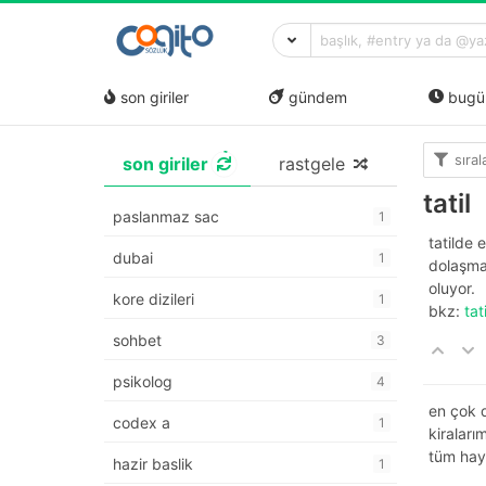
son giriler
gündem
bugü
sıra
son giriler
rastgele
tatil
paslanmaz sac
1
tatilde 
dubai
1
dolaşmak
oluyor.
kore dizileri
1
bkz:
tat
sohbet
3
psikolog
4
en çok d
codex a
1
kiraları
tüm hay
hazir baslik
1