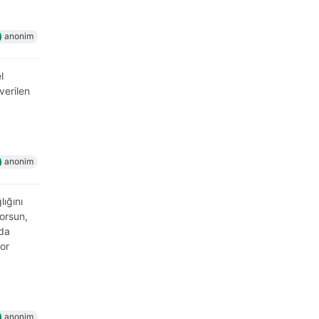
anonim
l
verilen
anonim
lığını
orsun,
nda
or
anonim