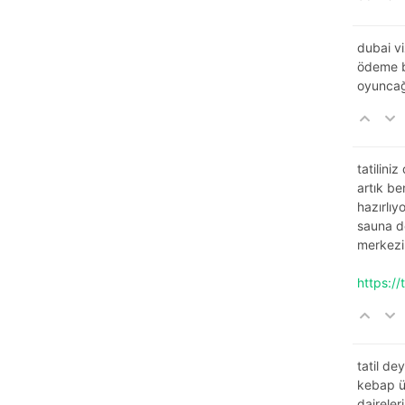
dubai vi
ödeme bi
oyuncağı
tatilini
artık be
hazırlıy
sauna de
merkezi
https:/
tatil de
kebap üç
daireler