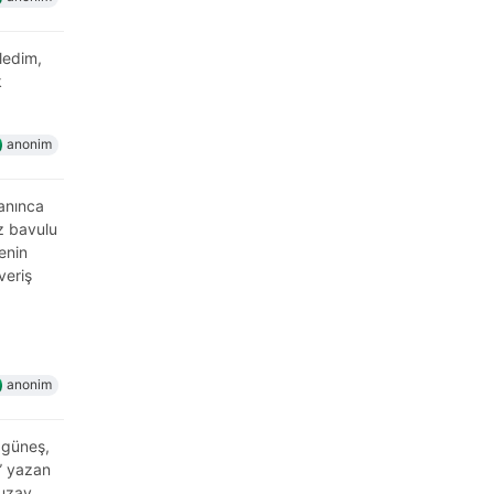
ledim,
k
anonim
lanınca
z bavulu
enin
veriş
anonim
, güneş,
a” yazan
 uzay