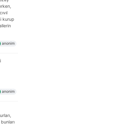
erken,
ıvıl
ni kurup
llerin
anonim
i
anonim
urları,
 bunları