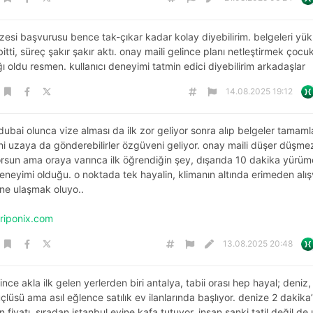
zesi başvurusu bence tak-çıkar kadar kolay diyebilirim. belgeleri yük
tti, süreç şakır şakır aktı. onay maili gelince planı netleştirmek çocu
 oldu resmen. kullanıcı deneyimi tatmin edici diyebilirim arkadaşlar
14.08.2025 19:12
z dubai olunca vize alması da ilk zor geliyor sonra alıp belgeler tamam
ni uzaya da gönderebilirler özgüveni geliyor. onay maili düşer düşme
orsun ama oraya varınca ilk öğrendiğin şey, dışarıda 10 dakika yürüm
neyimi olduğu. o noktada tek hayalin, klimanın altında erimeden alış
ne ulaşmak oluyo..
/triponix.com
13.08.2025 20:48
yince akla ilk gelen yerlerden biri antalya, tabii orası hep hayal; deniz
lüsü ama asıl eğlence satılık ev ilanlarında başlıyor. denize 2 dakik
in fiyatı, sıradan i̇stanbul evine kafa tutuyor, insan sanki tatil değil de