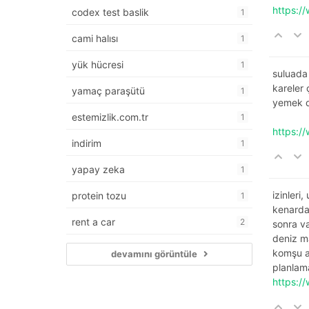
https:/
codex test baslik
1
cami halısı
1
yük hücresi
1
suluada
kareler 
yamaç paraşütü
1
yemek de
estemizlik.com.tr
1
https:/
indirim
1
yapay zeka
1
izinleri
protein tozu
1
kenarda
rent a car
2
sonra va
deniz m
komşu ap
devamını görüntüle
planlama
https:/