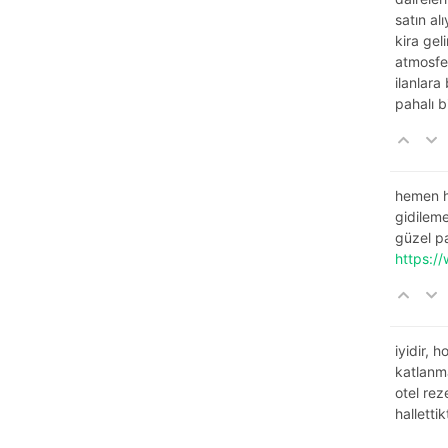
satın al
kira gel
atmosfer
ilanlara
pahalı 
hemen h
gidileme
güzel pak
https:/
iyidir, 
katlanmak
otel rez
hallettik