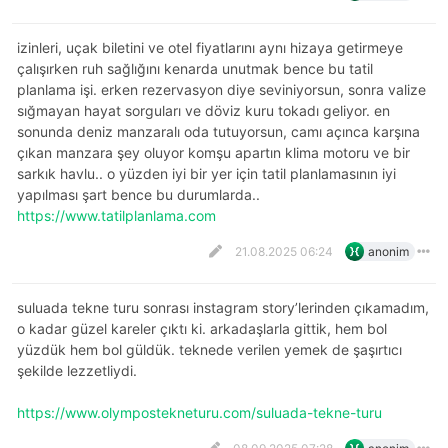
izinleri, uçak biletini ve otel fiyatlarını aynı hizaya getirmeye
çalışırken ruh sağlığını kenarda unutmak bence bu tatil
planlama işi. erken rezervasyon diye seviniyorsun, sonra valize
sığmayan hayat sorguları ve döviz kuru tokadı geliyor. en
sonunda deniz manzaralı oda tutuyorsun, camı açınca karşına
çıkan manzara şey oluyor komşu apartın klima motoru ve bir
sarkık havlu.. o yüzden iyi bir yer için tatil planlamasının iyi
yapılması şart bence bu durumlarda..
https://www.tatilplanlama.com
21.08.2025 06:24
anonim
suluada tekne turu sonrası instagram story’lerinden çıkamadım,
o kadar güzel kareler çıktı ki. arkadaşlarla gittik, hem bol
yüzdük hem bol güldük. teknede verilen yemek de şaşırtıcı
şekilde lezzetliydi.
https://www.olympostekneturu.com/suluada-tekne-turu