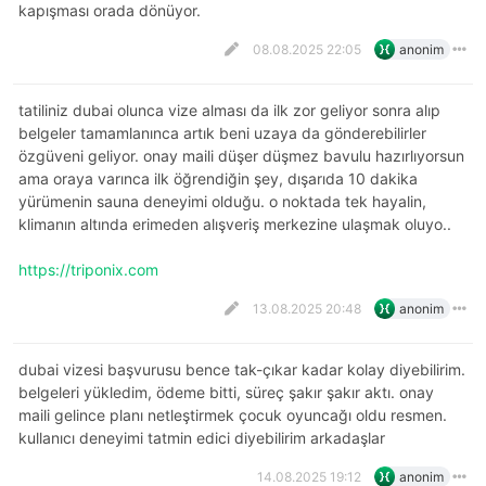
kapışması orada dönüyor.
08.08.2025 22:05
anonim
tatiliniz dubai olunca vize alması da ilk zor geliyor sonra alıp
belgeler tamamlanınca artık beni uzaya da gönderebilirler
özgüveni geliyor. onay maili düşer düşmez bavulu hazırlıyorsun
ama oraya varınca ilk öğrendiğin şey, dışarıda 10 dakika
yürümenin sauna deneyimi olduğu. o noktada tek hayalin,
klimanın altında erimeden alışveriş merkezine ulaşmak oluyo..
https://triponix.com
13.08.2025 20:48
anonim
dubai vizesi başvurusu bence tak-çıkar kadar kolay diyebilirim.
belgeleri yükledim, ödeme bitti, süreç şakır şakır aktı. onay
maili gelince planı netleştirmek çocuk oyuncağı oldu resmen.
kullanıcı deneyimi tatmin edici diyebilirim arkadaşlar
14.08.2025 19:12
anonim