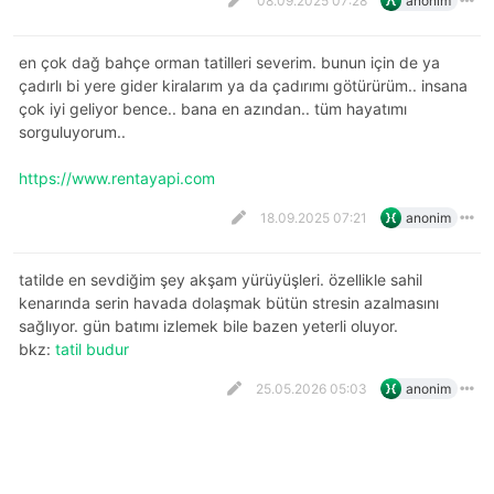
08.09.2025 07:28
anonim
en çok dağ bahçe orman tatilleri severim. bunun için de ya
çadırlı bi yere gider kiralarım ya da çadırımı götürürüm.. insana
çok iyi geliyor bence.. bana en azından.. tüm hayatımı
sorguluyorum..
https://www.rentayapi.com
18.09.2025 07:21
anonim
tatilde en sevdiğim şey akşam yürüyüşleri. özellikle sahil
kenarında serin havada dolaşmak bütün stresin azalmasını
sağlıyor. gün batımı izlemek bile bazen yeterli oluyor.
bkz:
tatil budur
25.05.2026 05:03
anonim