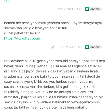
tatil
23.12.2021 12:30
anonim
hemen her sene yapılması gereken ancak köyde dereye ayak
sokmaktan ileri gidilemeyen etkinlik türü.
güzel paket tatiller için;
https://www.1tatil.com
06.10.2024 16:50
anonim
tatil deyince akla ilk gelen yerlerden biri antalya, tabii orası hep
hayal; deniz, güneş, kebap üçlüsü ama asıl eğlence satılık ev
ilanlarında başlıyor. denize 2 dakika” yazan dairelerin fiyatı,
sıradan i̇stanbul evine kafa tutuyor, insan sanki tatil değil de
uzay satın alıyor gibi hissediyor. herkes yatırım yapalım,
sezonluk kiraya verelim derken, kira gelirinden çok kredi
taksitleriyle boğuşuyoruz. yine de antalya’nın o cıvıl cıvıl
atmosferi, plajları ve kışın bile ılık havası insanı cezbediyor; bir
şekilde hayalini kurup ilanlara bakmaktan vazgeçemiyorsun.
sonuçta, tatil evinden çok da öte, hayallerin pahalı bir