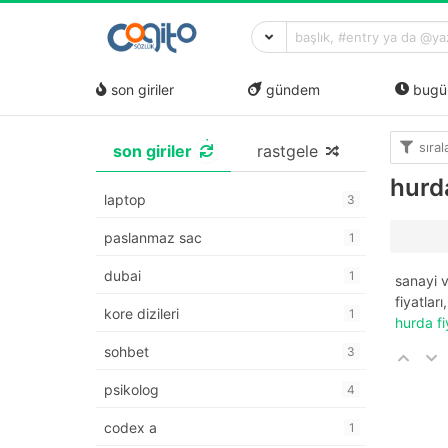
son giriler
gündem
bugü
sıra
son giriler
rastgele
hurd
laptop
3
paslanmaz sac
1
dubai
1
sanayi v
fiyatları
kore dizileri
1
hurda fi
sohbet
3
psikolog
4
codex a
1