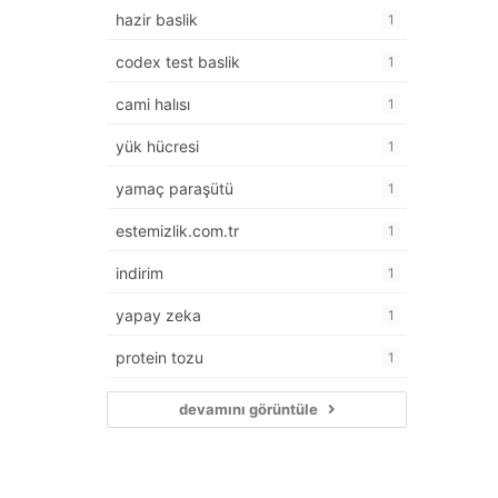
hazir baslik
1
codex test baslik
1
cami halısı
1
yük hücresi
1
yamaç paraşütü
1
estemizlik.com.tr
1
indirim
1
yapay zeka
1
protein tozu
1
devamını görüntüle