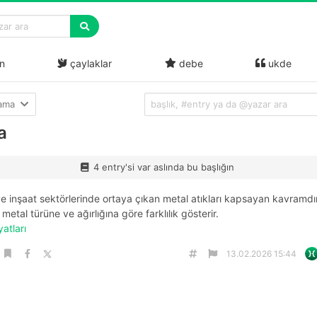
n
çaylaklar
debe
ukde
lama
a
4 entry'si var aslında bu başlığın
e inşaat sektörlerinde ortaya çıkan metal atıkları kapsayan kavramdı
, metal türüne ve ağırlığına göre farklılık gösterir.
yatları
13.02.2026 15:44