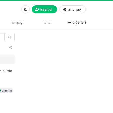
kayıt ol
giriş yap
diğerleri
her şey
sanat
r. hurda
anonim